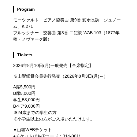
Program
モーツァルト：ピアノ協奏曲 第9番 変ホ長調「ジュノー
ム」K.271
ブルックナー：交響曲 第3番 ニ短調 WAB 103（1877年
稿・ノヴァーク版）
Tickets
2026年8月10日(月)一般発売【全席指定】
※山響鑑賞会員先行発売（2026年8月3日(月)～）
A席5,500円
B席5,000円
学生B3,000円
Bペア9,000円
※24歳までの学生の方
※小学生以上の方がご入場いただけます。
⚫︎‬山響WEBチケット
●チケットぴあ(Pコード：314-001)