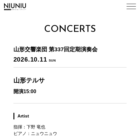
TOP
CONCERTS
NEWS
山形交響楽団 第337回定期演奏会
CONCERTS
2026.10.11
SUN
BIOGRAPHY
山形テルサ
開演15:00
DISCOGRAPHY
VIDEO
Artist
指揮：下野 竜也
CONTACT
ピアノ：ニュウニュウ